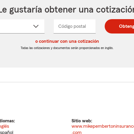
Le gustaría obtener una cotizació
cione
Código postal
Ingresa
Ingresa
Obteng
_____
un
un
re
código
código
cto
o continuar con una cotización
postal
postal
de
de
Todas las cotizaciones y documentos serán proporcionados en inglés.
egable
5
5
dígitos
dígitos
diomas:
Sitio web:
nglés
www.mikepembertoninsuranc
spañol
.com