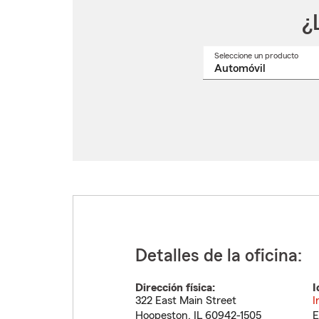
¿
Seleccione un producto
Selec
un
nomb
de
produ
del
menú
despl
Detalles de la oficina:
Dirección física:
I
322 East Main Street
I
Hoopeston
,
IL
60942-1505
E