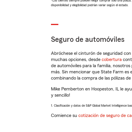
*Los clientes siempre pueden elegir comprar solo una póliza
disponibilidad y elegibilidad podrían variar según el estado.
Seguro de automóviles
Abróchese el cinturón de seguridad co
muchas opciones, desde
cobertura
con
de automóviles para la familia, nosotro
más. Sin mencionar que State Farm es e
combinando la compra de las pólizas de 
Mike Pemberton en Hoopeston, IL le ayu
y sencillo!
1. Clasificación y datos de S&P Global Market Intelligence ba
Comience su
cotización de seguro de ca