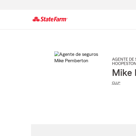
Comienzo
del
contenido
principal
AGENTE DE 
HOOPESTO
Mike
CLU®