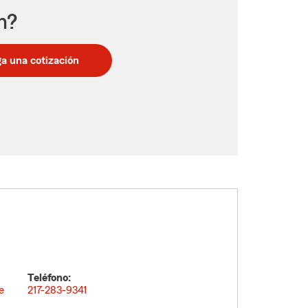
n?
a una cotización
Teléfono:
e
217-283-9341