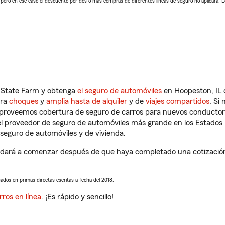
, pero en ese caso el descuento por dos o más compras de diferentes líneas de seguro no aplicará. 
n State Farm y obtenga
el seguro de automóviles
en Hoopeston, IL 
tra
choques
y
amplia hasta de alquiler
y de
viajes compartidos
. Si
s proveemos cobertura de seguro de carros para nuevos conductores
l proveedor de seguro de automóviles más grande en los Estados
seguro de automóviles y de vivienda.
dará a comenzar después de que haya completado una cotización d
sados en primas directas escritas a fecha del 2018.
rros en línea
. ¡Es rápido y sencillo!