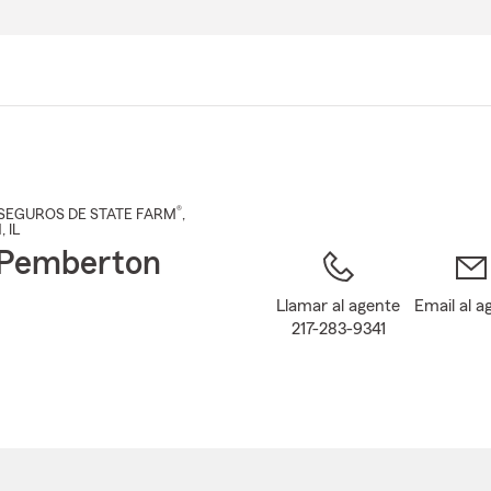
Pasar
al
contenido
principal
®
SEGUROS DE STATE FARM
,
N
, IL
 Pemberton
Llamar al agente
Email al a
217-283-9341